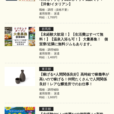
【洋食/イタリアン】
職種：調理（資格不要）
雇用形態： 派遣
時給：1,700円
群馬県
【未経験大歓迎！】【生活費はすべて無
料！】【温泉入浴も可！】 大量募集！ 個
室寮/近隣に無料ジムもあります。
職種：調理補助
雇用形態： 派遣
時給：1,400円
東京都
【稼げる×人間関係良好】高時給で稼働率が
高いので稼げる！仲間たくさんで人間関係
良好！レアな醸造所でのお仕事！
職種：調理補助
雇用形態： 派遣
時給：1,600円
東京都