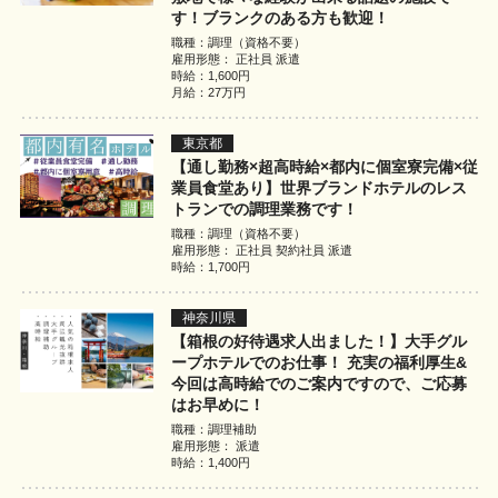
す！ブランクのある方も歓迎！
職種：調理（資格不要）
雇用形態： 正社員 派遣
時給：1,600円
月給：27万円
東京都
【通し勤務×超高時給×都内に個室寮完備×従
業員食堂あり】世界ブランドホテルのレス
トランでの調理業務です！
職種：調理（資格不要）
雇用形態： 正社員 契約社員 派遣
時給：1,700円
神奈川県
【箱根の好待遇求人出ました！】大手グル
ープホテルでのお仕事！ 充実の福利厚生&
今回は高時給でのご案内ですので、ご応募
はお早めに！
職種：調理補助
雇用形態： 派遣
時給：1,400円