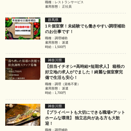
職種：レストランサービス
雇用形態： 正社員
群馬県
1Ｒ個室寮！未経験でも働きやすい調理補助
のお仕事です！
職種：調理補助
雇用形態： 派遣
時給：1,500円
神奈川県
【担当イチオシ×高時給×短期求人】 箱根の
好立地の求人がでました！綺麗な個室寮完
備で生活も安心！
職種：調理（資格不要）
雇用形態： 派遣
時給：1,700円
神奈川県
【プライベートも大切にできる職場×アット
ホームな環境】 独立志向がある方も大歓
迎！
職種：調理補助