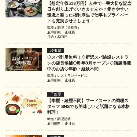
【想定年収513万円】人生で一番大切な記念
日を創り上げていきませんか？働きやすい
環境と整った福利厚生で仕事もプライベー
トも充実させましょう！
職種：調理（資格有）
雇用形態： 正社員
月給：33万円
埼玉県
◇スパ利用無料！◇所沢スパ施設レストラ
ンの店長候補◇昨年9月オープン◇話題沸騰
中のお店◇年齢・経験不問
職種：レストランサービス
雇用形態： 正社員
千葉県
【学歴・経歴不問】フードコートの調理ス
タッフ SNSでも美味しいと話題になる本格
料理！
職種：調理補助
雇用形態： 正社員