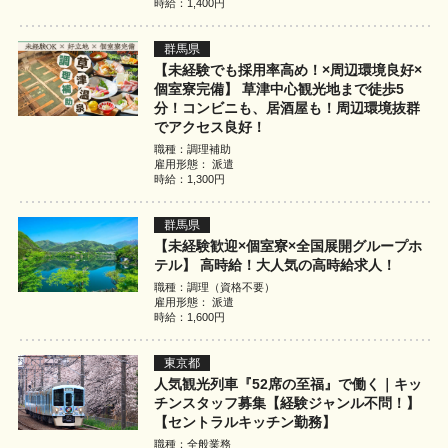
時給：1,400円
群馬県
【未経験でも採用率高め！×周辺環境良好×
個室寮完備】 草津中心観光地まで徒歩5
分！コンビニも、居酒屋も！周辺環境抜群
でアクセス良好！
職種：調理補助
雇用形態： 派遣
時給：1,300円
群馬県
【未経験歓迎×個室寮×全国展開グループホ
テル】 高時給！大人気の高時給求人！
職種：調理（資格不要）
雇用形態： 派遣
時給：1,600円
東京都
人気観光列車『52席の至福』で働く｜キッ
チンスタッフ募集【経験ジャンル不問！】
【セントラルキッチン勤務】
職種：全般業務