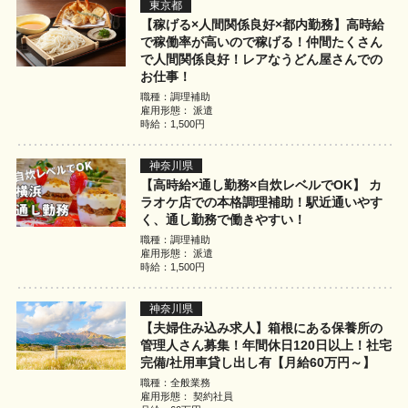
東京都
【稼げる×人間関係良好×都内勤務】高時給
で稼働率が高いので稼げる！仲間たくさん
で人間関係良好！レアなうどん屋さんでの
お仕事！
職種：調理補助
雇用形態： 派遣
時給：1,500円
神奈川県
【高時給×通し勤務×自炊レベルでOK】 カ
ラオケ店での本格調理補助！駅近通いやす
く、通し勤務で働きやすい！
職種：調理補助
雇用形態： 派遣
時給：1,500円
神奈川県
【夫婦住み込み求人】箱根にある保養所の
管理人さん募集！年間休日120日以上！社宅
完備/社用車貸し出し有【月給60万円～】
職種：全般業務
雇用形態： 契約社員