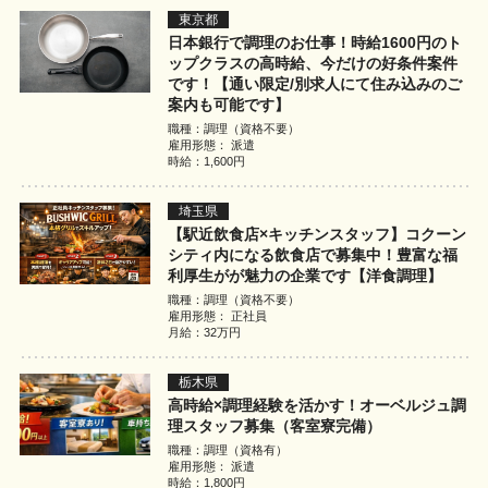
東京都
日本銀行で調理のお仕事！時給1600円のト
ップクラスの高時給、今だけの好条件案件
です！【通い限定/別求人にて住み込みのご
案内も可能です】
職種：調理（資格不要）
雇用形態： 派遣
時給：1,600円
埼玉県
【駅近飲食店×キッチンスタッフ】コクーン
シティ内になる飲食店で募集中！豊富な福
利厚生がが魅力の企業です【洋食調理】
職種：調理（資格不要）
雇用形態： 正社員
月給：32万円
栃木県
高時給×調理経験を活かす！オーベルジュ調
理スタッフ募集（客室寮完備）
職種：調理（資格有）
雇用形態： 派遣
時給：1,800円