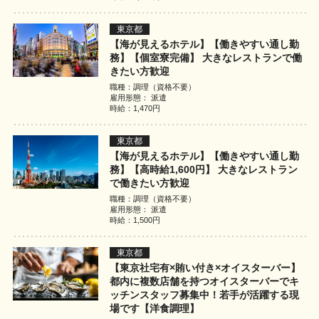
東京都
【海が見えるホテル】【働きやすい通し勤
務】【個室寮完備】 大きなレストランで働
きたい方歓迎
職種：調理（資格不要）
雇用形態： 派遣
時給：1,470円
東京都
【海が見えるホテル】【働きやすい通し勤
務】【高時給1,600円】 大きなレストラン
で働きたい方歓迎
職種：調理（資格不要）
雇用形態： 派遣
時給：1,500円
東京都
【東京社宅有×賄い付き×オイスターバー】
都内に複数店舗を持つオイスターバーでキ
ッチンスタッフ募集中！若手が活躍する現
場です【洋食調理】