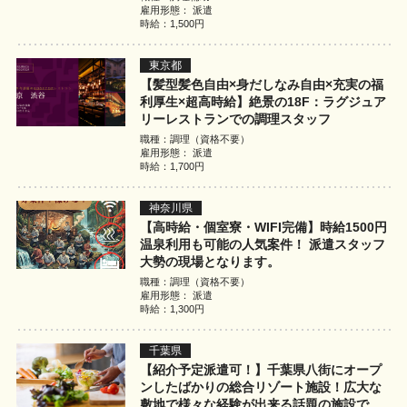
雇用形態： 派遣
時給：1,500円
東京都
【髪型髪色自由×身だしなみ自由×充実の福
利厚生×超高時給】絶景の18F：ラグジュア
リーレストランでの調理スタッフ
職種：調理（資格不要）
雇用形態： 派遣
時給：1,700円
神奈川県
【高時給・個室寮・WIFI完備】時給1500円
温泉利用も可能の人気案件！ 派遣スタッフ
大勢の現場となります。
職種：調理（資格不要）
雇用形態： 派遣
時給：1,300円
千葉県
【紹介予定派遣可！】千葉県八街にオープ
ンしたばかりの総合リゾート施設！広大な
敷地で様々な経験が出来る話題の施設で