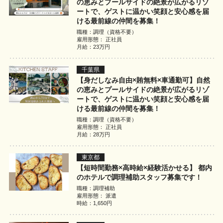
の恵みとプールサイドの絶景が広がるリゾ
ートで、ゲストに温かい笑顔と安心感を届
ける最前線の仲間を募集！
職種：調理（資格不要）
雇用形態： 正社員
月給：23万円
千葉県
【身だしなみ自由×賄無料×車通勤可】自然
の恵みとプールサイドの絶景が広がるリゾ
ートで、ゲストに温かい笑顔と安心感を届
ける最前線の仲間を募集！
職種：調理（資格不要）
雇用形態： 正社員
月給：28万円
東京都
【短時間勤務×高時給×経験活かせる】 都内
のホテルで調理補助スタッフ募集です！
職種：調理補助
雇用形態： 派遣
時給：1,650円