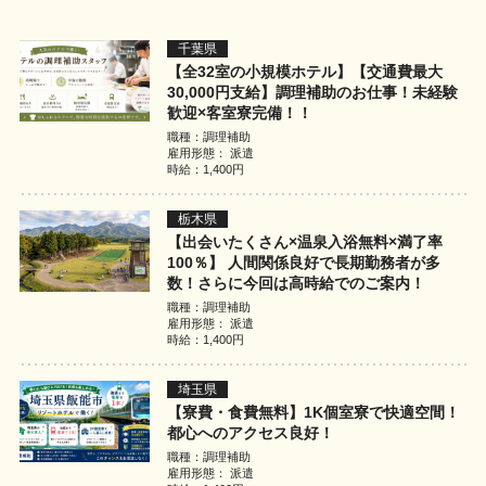
利用規約
千葉県
お問い合わせ
【全32室の小規模ホテル】【交通費最大
30,000円支給】調理補助のお仕事！未経験
歓迎×客室寮完備！！
職種：調理補助
雇用形態： 派遣
ログイン
新規無料登録
時給：1,400円
栃木県
【出会いたくさん×温泉入浴無料×満了率
100％】 人間関係良好で長期勤務者が多
数！さらに今回は高時給でのご案内！
職種：調理補助
雇用形態： 派遣
時給：1,400円
埼玉県
【寮費・食費無料】1K個室寮で快適空間！
都心へのアクセス良好！
職種：調理補助
雇用形態： 派遣