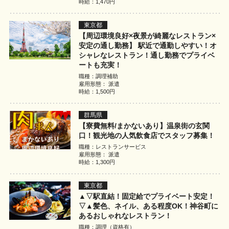
時給：1,470円
東京都
【周辺環境良好×夜景が綺麗なレストラン×
安定の通し勤務】 駅近で通勤しやすい！オ
シャレなレストラン！通し勤務でプライベ
ートも充実！
職種：調理補助
雇用形態： 派遣
時給：1,500円
群馬県
【寮費無料/まかないあり】温泉街の玄関
口！観光地の人気飲食店でスタッフ募集！
職種：レストランサービス
雇用形態： 派遣
時給：1,300円
東京都
▲▽駅直結！固定給でプライベート安定！
▽▲髪色、ネイル、ある程度OK！神谷町に
あるおしゃれなレストラン！
職種：調理（資格有）