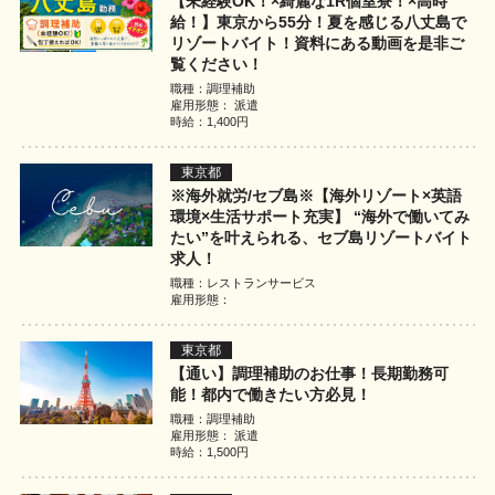
【未経験OK！×綺麗な1R個室寮！×高時
給！】東京から55分！夏を感じる八丈島で
リゾートバイト！資料にある動画を是非ご
覧ください！
職種：調理補助
雇用形態： 派遣
時給：1,400円
東京都
※海外就労/セブ島※【海外リゾート×英語
環境×生活サポート充実】 “海外で働いてみ
たい”を叶えられる、セブ島リゾートバイト
求人！
職種：レストランサービス
雇用形態：
東京都
【通い】調理補助のお仕事！長期勤務可
能！都内で働きたい方必見！
職種：調理補助
雇用形態： 派遣
時給：1,500円