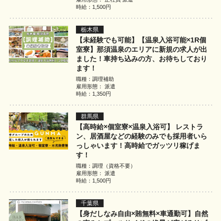
時給：1,500円
栃木県
【未経験でも可能】【温泉入浴可能×1R個
室寮】那須温泉のエリアに新規の求人が出
ました！車持ち込みの方、お待ちしており
ます！
職種：調理補助
雇用形態： 派遣
時給：1,350円
群馬県
【高時給×個室寮×温泉入浴可】 レストラ
ン、居酒屋などの経験のみでも採用者いら
っしゃいます！高時給でガッツリ稼げま
す！
職種：調理（資格不要）
雇用形態： 派遣
時給：1,500円
千葉県
【身だしなみ自由×賄無料×車通勤可】自然