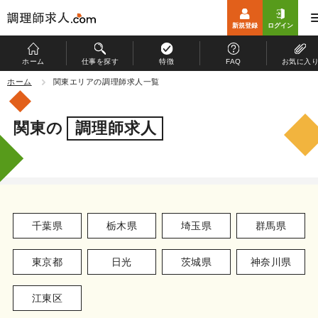
新規登録
ログイン
ホーム
仕事を探す
特徴
FAQ
お気に入
ホーム
ホーム
関東エリアの調理師求人一覧
仕事を探す
関東の
調理師求人
特徴
お仕事開始までの流れ
よくある質問
千葉県
栃木県
埼玉県
群馬県
マイページ
東京都
日光
茨城県
神奈川県
運営会社
個人情報保護方針
江東区