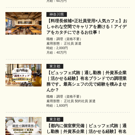
月給：60万円
神奈川県
【料理長候補×正社員登用×人気カフェ】お
しゃれな空間でキャリアを磨ける！アイデ
アをカタチにできるお仕事！
職種：調理（資格不要）
雇用形態： 正社員 派遣
時給：2,000円
月給：40万円
東京都
【ビュッフェ式賄｜通し勤務｜外資系企業
｜活かせる経験】有名ブランドでの調理業
務です。最高シェフの元で経験を積みませ
んか？
職種：調理（資格不要）
雇用形態： 正社員 契約社員 派遣
時給：1,600円
東京都
【都内に個室寮完備｜ビュッフェ式賄｜通
し勤務｜外資系企業｜活かせる経験】有名