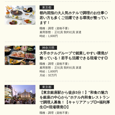
東京都
都内屈指の大人気ホテルで調理のお仕事◇
若い方も多くご活躍できる環境が整ってい
ます！
職種：調理（資格不要）
雇用形態： 正社員 契約社員 派遣
時給：1,600円
神奈川県
大手ホテルグループで就業しやすい環境が
整っている！若手も活躍できる現場です◎
職種：調理（資格不要）
雇用形態： 正社員 契約社員 派遣
時給：1,600円
月給：32万円
東京都
【東京銀座駅から徒歩3分！】”和食の魅力
を銀座の中心から”ホテル内和食レストラン
で調理人募集！【キャリアアップ◎×福利厚
生◎×現場環境◎】
職種：調理（資格不要）