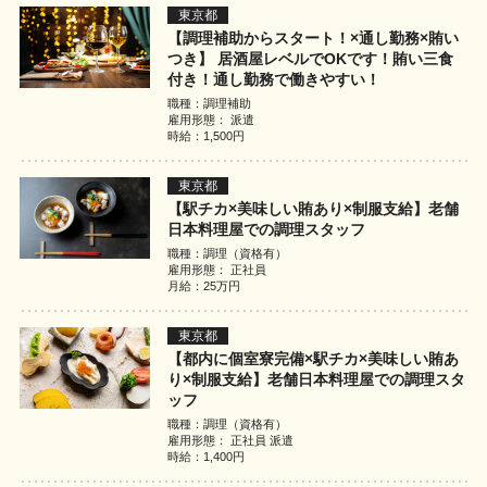
東京都
【調理補助からスタート！×通し勤務×賄い
つき】 居酒屋レベルでOKです！賄い三食
付き！通し勤務で働きやすい！
職種：調理補助
雇用形態： 派遣
時給：1,500円
東京都
【駅チカ×美味しい賄あり×制服支給】老舗
日本料理屋での調理スタッフ
職種：調理（資格有）
雇用形態： 正社員
月給：25万円
東京都
【都内に個室寮完備×駅チカ×美味しい賄あ
り×制服支給】老舗日本料理屋での調理スタ
ッフ
職種：調理（資格有）
雇用形態： 正社員 派遣
時給：1,400円