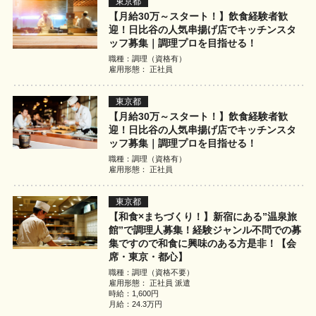
東京都
【月給30万～スタート！】飲食経験者歓
迎！日比谷の人気串揚げ店でキッチンスタ
ッフ募集｜調理プロを目指せる！
職種：調理（資格有）
雇用形態： 正社員
東京都
【月給30万～スタート！】飲食経験者歓
迎！日比谷の人気串揚げ店でキッチンスタ
ッフ募集｜調理プロを目指せる！
職種：調理（資格有）
雇用形態： 正社員
東京都
【和食×まちづくり！】新宿にある”温泉旅
館”で調理人募集！経験ジャンル不問での募
集ですので和食に興味のある方是非！【会
席・東京・都心】
職種：調理（資格不要）
雇用形態： 正社員 派遣
時給：1,600円
月給：24.3万円