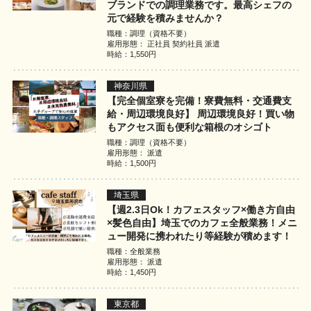
ブランドでの調理業務です。最高シェフの
元で経験を積みませんか？
職種：調理（資格不要）
雇用形態： 正社員 契約社員 派遣
時給：1,550円
神奈川県
【完全個室寮を完備！寮費無料・交通費支
給・周辺環境良好】 周辺環境良好！買い物
もアクセス面も便利な箱根のオシゴト
職種：調理（資格不要）
雇用形態： 派遣
時給：1,500円
埼玉県
【週2.3日Ok！カフェスタッフ×働き方自由
×髪色自由】埼玉でのカフェ全般業務！メニ
ュー開発に携われたり等経験が積めます！
職種：全般業務
雇用形態： 派遣
時給：1,450円
東京都