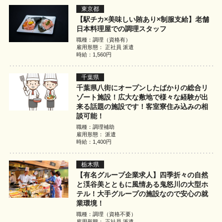
東京都
【駅チカ×美味しい賄あり×制服支給】老舗
日本料理屋での調理スタッフ
職種：調理（資格有）
雇用形態： 正社員 派遣
時給：1,560円
千葉県
千葉県八街にオープンしたばかりの総合リ
ゾート施設！広大な敷地で様々な経験が出
来る話題の施設です！客室寮住み込みの相
談可能！
職種：調理補助
雇用形態： 派遣
時給：1,400円
栃木県
【有名グループ企業求人】四季折々の自然
と渓谷美とともに風情ある鬼怒川の大型ホ
テル！大手グループの施設なので安心の就
業環境！
職種：調理（資格不要）
雇用形態： 正社員 派遣