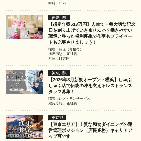
時給：1,550円
神奈川県
【想定年収513万円】人生で一番大切な記念
日を創り上げていきませんか？働きやすい
環境と整った福利厚生で仕事もプライベー
トも充実させましょう！
職種：調理（資格有）
雇用形態： 正社員
月給：33万円
神奈川県
【2026年3月新規オープン・横浜】しゃぶ
しゃぶ店で伝統の味を支えるレストランス
タッフ募集！
職種：レストランサービス
雇用形態： 正社員
東京都
【東京エリア】上質な和食ダイニングの運
営管理ポジション（店長業務）キャリアア
ップ可です