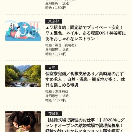
雇用形態： 派遣
時給：1,600円
東京都
▲▽駅直結！固定給でプライベート安定！
▽▲髪色、ネイル、ある程度OK！神谷町に
あるおしゃれなレストラン！
職種：調理（資格有）
雇用形態： 派遣
時給：1,600円
日光
個室寮完備／食事支給あり／高時給のおす
すめ求人！ 自然・温泉・観光地が多く、休
日も楽しめる環境
職種：調理補助
雇用形態： 派遣
時給：1,600円
茨城県
【結婚式場で調理のお仕事！】2026/4にグ
ランドオープンの結婚式場で調理師募集！
経験の浅い方からマネジメント職迄幅広く