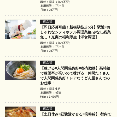
職種：調理（資格不要）
雇用形態： 正社員
月給：25万円
東京都
【即日応募可能！新橋駅徒歩5分】駅近×お
しゃれなシティホテル調理業務/みなし残業
無し！充実の福利厚生【洋食調理】
職種：調理（資格不要）
雇用形態： 正社員
月給：25万円
東京都
【稼げる×人間関係良好×都内勤務】高時給
で稼働率が高いので稼げる！仲間たくさん
で人間関係良好！レアなうどん屋さんでの
お仕事！
職種：調理補助
雇用形態： 派遣
時給：1,470円
東京都
【土日休み×経験活かせる×高時給】 都内で