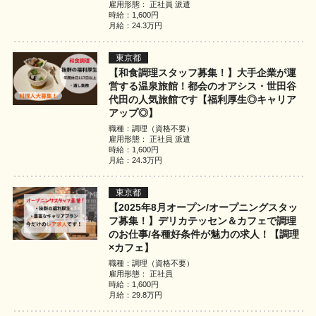
雇用形態： 正社員 派遣
時給：1,600円
月給：24.3万円
東京都
【和食調理スタッフ募集！】大手企業が運
営する温泉旅館！都会のオアシス・世田谷
代田の人気旅館です【福利厚生◎キャリア
アップ◎】
職種：調理（資格不要）
雇用形態： 正社員 派遣
時給：1,600円
月給：24.3万円
東京都
【2025年8月オープン/オープニングスタッ
フ募集！】デリカテッセン＆カフェで調理
のお仕事/各種好条件が魅力の求人！【調理
×カフェ】
職種：調理（資格不要）
雇用形態： 正社員
時給：1,600円
月給：29.8万円