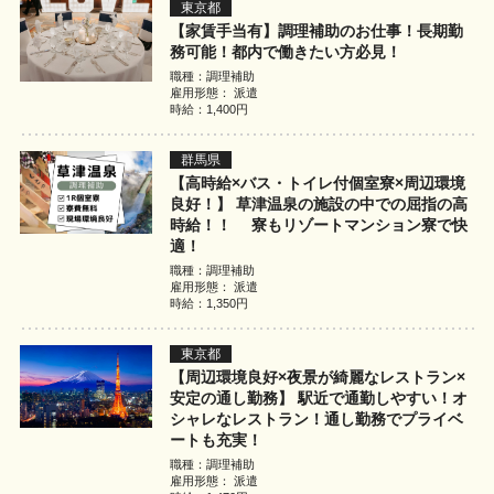
東京都
【家賃手当有】調理補助のお仕事！長期勤
務可能！都内で働きたい方必見！
職種：調理補助
雇用形態： 派遣
時給：1,400円
群馬県
【高時給×バス・トイレ付個室寮×周辺環境
良好！】 草津温泉の施設の中での屈指の高
時給！！ 寮もリゾートマンション寮で快
適！
職種：調理補助
雇用形態： 派遣
時給：1,350円
東京都
【周辺環境良好×夜景が綺麗なレストラン×
安定の通し勤務】 駅近で通勤しやすい！オ
シャレなレストラン！通し勤務でプライベ
ートも充実！
職種：調理補助
雇用形態： 派遣