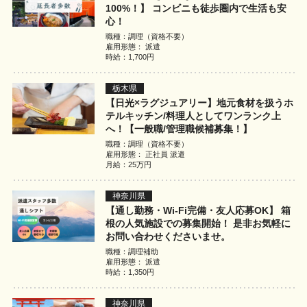
100%！】 コンビニも徒歩圏内で生活も安
心！
職種：調理（資格不要）
雇用形態： 派遣
時給：1,700円
栃木県
【日光×ラグジュアリー】地元食材を扱うホ
テルキッチン/料理人としてワンランク上
へ！【一般職/管理職候補募集！】
職種：調理（資格不要）
雇用形態： 正社員 派遣
月給：25万円
神奈川県
【通し勤務・Wi-Fi完備・友人応募OK】 箱
根の人気施設での募集開始！ 是非お気軽に
お問い合わせくださいませ。
職種：調理補助
雇用形態： 派遣
時給：1,350円
神奈川県