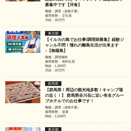
募集中です【洋食】
職種：調理（資格不要）
雇用形態： 正社員
月給：30万円
東京都
【イルカの島でお仕事/調理師募集】経験ジ
ャンル不問！憧れの離島生活が出来ます
♪【御蔵島】
職種：調理補助
雇用形態： 契約社員
時給：1,300円
月給：20万円
群馬県
【群馬県！周辺の観光地多数！キャンプ場
の近く！】 群馬県谷川岳に近い有名グルー
プホテルでのお仕事です！
職種：調理（資格不要）
雇用形態： 派遣
時給：1,500円
東京都