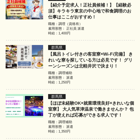
【紹介予定求人！正社員候補！】【経験必
須】キラキラ東京の中心地で和食調理のお
仕事はここがおすすめ！
職種：調理（資格有）
雇用形態： 正社員 派遣
時給：1,400円
群馬県
【風呂トイレ付きの客室寮×Wi-Fi完備】 き
れいな寮を探している方は必見です！ グリ
ーンシーズンは北軽井沢で決まり！
職種：調理補助
雇用形態： 派遣
時給：1,250円
群馬県
【ほぼ未経験OK×就業環境良好×きれいな個
室寮】 大人気草津温泉で働きませんか？ 包
丁が使えれば応募ができる求人です！
職種：調理補助
雇用形態： 派遣
時給：1,350円