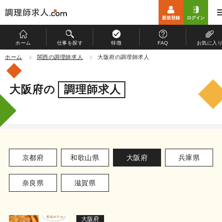
新規登録
ログイン
ホーム
仕事を探す
特徴
FAQ
お気に入
ホーム
ホーム
関西の調理師求人
大阪府の調理師求人
仕事を探す
大阪府の
調理師求人
特徴
お仕事開始までの流れ
よくある質問
京都府
和歌山県
大阪府
兵庫県
マイページ
奈良県
滋賀県
運営会社
個人情報保護方針
大阪府