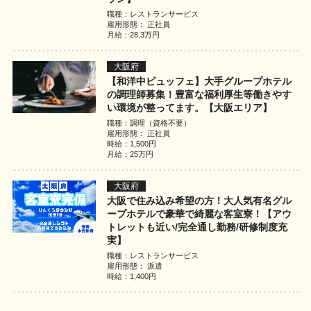
職種：レストランサービス
雇用形態： 正社員
月給：28.3万円
大阪府
【和洋中ビュッフェ】大手グループホテル
の調理師募集！豊富な福利厚生等働きやす
い環境が整ってます。【大阪エリア】
職種：調理（資格不要）
雇用形態： 正社員
時給：1,500円
月給：25万円
大阪府
大阪で住み込み希望の方！大人気有名グル
ープホテルで豪華で綺麗な客室寮！【アウ
トレットも近い/完全通し勤務/研修制度充
実】
職種：レストランサービス
雇用形態： 派遣
時給：1,400円