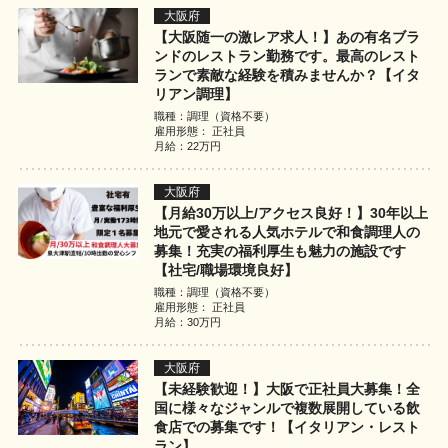
大阪府
【大阪随一の激レア求人！】あの有名ブラ
ンドのレストラン勤務です。最高のレスト
ランで素敵な経験を積みませんか？【イタ
リアン調理】
職種：調理（資格不要）
雇用形態： 正社員
月給：22万円
大阪府
【月給30万以上/アクセス良好！】30年以上
地元で愛される人気ホテルで和食調理人の
募集！充実の福利厚生も魅力の施設です
【社宅/職場環境良好】
職種：調理（資格不要）
雇用形態： 正社員
月給：30万円
大阪府
【未経験歓迎！】大阪で正社員大募集！全
国に様々なジャンルで複数展開している飲
食店での募集です！【イタリアン・レスト
ラン】