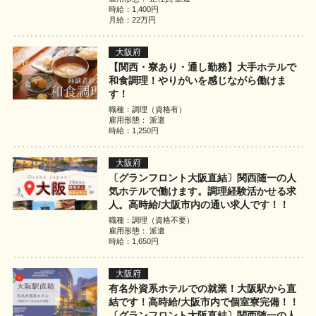
時給：1,400円
月給：22万円
大阪府
【関西・寮あり・通し勤務】大手ホテルで
和食調理！やりがいを感じながら働けま
す！
職種：調理（資格有）
雇用形態： 派遣
時給：1,250円
大阪府
〔グランフロント大阪直結〕関西随一の人
気ホテルで働けます。調理経験活かせる求
人。高時給/大阪市内の通い求人です！！
職種：調理（資格不要）
雇用形態： 派遣
時給：1,650円
大阪府
有名外資系ホテルでの就業！大阪駅から直
結です！高時給/大阪市内で個室寮完備！！
〔グランフロント大阪直結〕関西随一の人