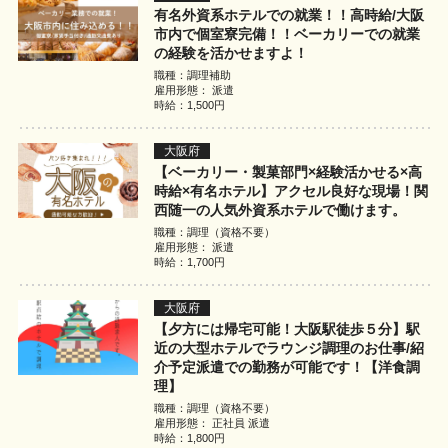
利用規約
有名外資系ホテルでの就業！！高時給/大阪
市内で個室寮完備！！ベーカリーでの就業
の経験を活かせますよ！
お問い合わせ
職種：調理補助
雇用形態： 派遣
時給：1,500円
ログイン
新規無料登録
大阪府
【ベーカリー・製菓部門×経験活かせる×高
時給×有名ホテル】アクセル良好な現場！関
西随一の人気外資系ホテルで働けます。
職種：調理（資格不要）
雇用形態： 派遣
時給：1,700円
大阪府
【夕方には帰宅可能！大阪駅徒歩５分】駅
近の大型ホテルでラウンジ調理のお仕事/紹
介予定派遣での勤務が可能です！【洋食調
理】
職種：調理（資格不要）
雇用形態： 正社員 派遣
時給：1,800円