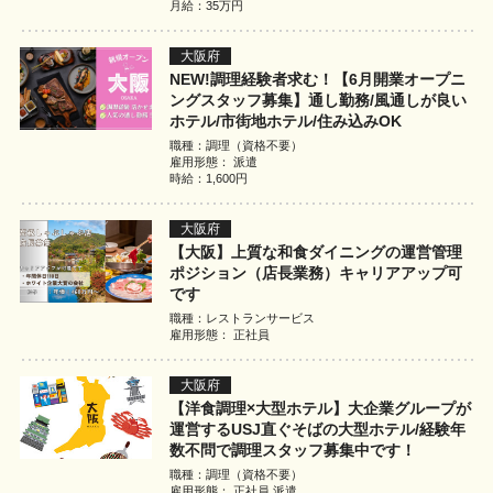
月給：35万円
大阪府
NEW!調理経験者求む！【6月開業オープニ
ングスタッフ募集】通し勤務/風通しが良い
ホテル/市街地ホテル/住み込みOK
職種：調理（資格不要）
雇用形態： 派遣
時給：1,600円
大阪府
【大阪】上質な和食ダイニングの運営管理
ポジション（店長業務）キャリアアップ可
です
職種：レストランサービス
雇用形態： 正社員
大阪府
【洋食調理×大型ホテル】大企業グループが
運営するUSJ直ぐそばの大型ホテル/経験年
数不問で調理スタッフ募集中です！
職種：調理（資格不要）
雇用形態： 正社員 派遣