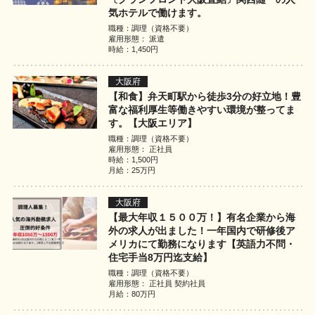
気ホテルで働けます。
職種：調理（資格不要）
雇用形態： 派遣
時給：1,450円
大阪府
【和食】弁天町駅から徒歩3分の好立地！豊
富な福利厚生等働きやすい環境が整ってま
す。【大阪エリア】
職種：調理（資格不要）
雇用形態： 正社員
時給：1,500円
月給：25万円
大阪府
【最大年収１５００万！】有名企業から海
外の求人が出ました！一年国内で研修後ア
メリカにて勤務になります【英語力不問・
住宅手当8万円迄支給】
職種：調理（資格不要）
雇用形態： 正社員 契約社員
月給：80万円