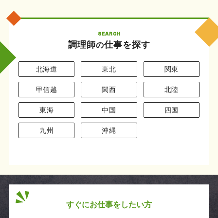
SEARCH
調理師
仕事を探す
の
北海道
東北
関東
甲信越
関西
北陸
東海
中国
四国
九州
沖縄
すぐにお仕事をしたい方