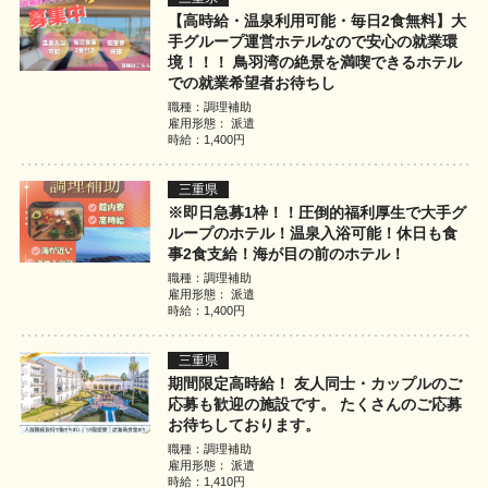
【高時給・温泉利用可能・毎日2食無料】大
手グループ運営ホテルなので安心の就業環
境！！！ 鳥羽湾の絶景を満喫できるホテル
での就業希望者お待ちし
職種：調理補助
雇用形態： 派遣
時給：1,400円
三重県
※即日急募1枠！！圧倒的福利厚生で大手グ
ループのホテル！温泉入浴可能！休日も食
事2食支給！海が目の前のホテル！
職種：調理補助
雇用形態： 派遣
時給：1,400円
三重県
期間限定高時給！ 友人同士・カップルのご
応募も歓迎の施設です。 たくさんのご応募
お待ちしております。
職種：調理補助
雇用形態： 派遣
時給：1,410円