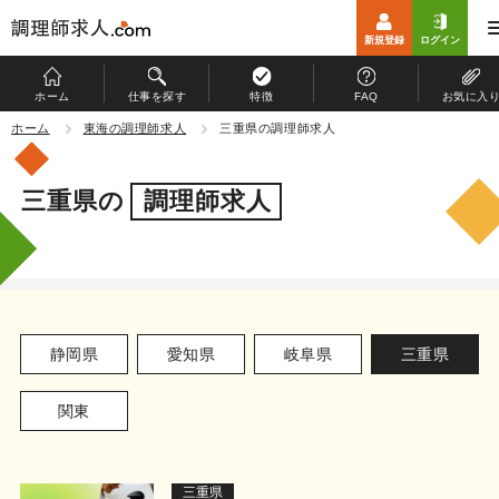
新規登録
ログイン
ホーム
仕事を探す
特徴
FAQ
お気に入
ホーム
ホーム
東海の調理師求人
三重県の調理師求人
仕事を探す
三重県の
調理師求人
特徴
お仕事開始までの流れ
よくある質問
静岡県
愛知県
岐阜県
三重県
マイページ
関東
運営会社
個人情報保護方針
三重県