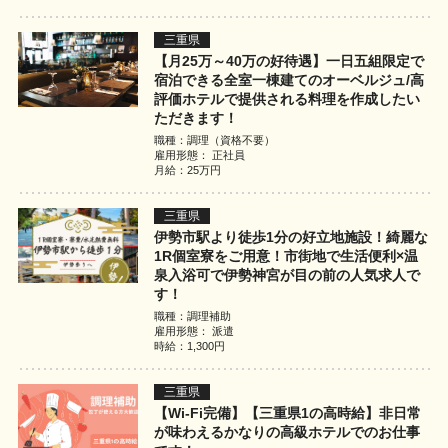
三重県
【月25万～40万の好待遇】一日五組限定で
宿泊できる全室一棟建てのオーベルジュ/高
評価ホテルで提供される料理を作成したい
ただきます！
職種：調理（資格不要）
雇用形態： 正社員
月給：25万円
三重県
伊勢市駅より徒歩1分の好立地施設！綺麗な
1R個室寮をご用意！市街地で生活便利×温
泉入浴可で伊勢神宮が目の前の人気求人で
す！
職種：調理補助
雇用形態： 派遣
時給：1,300円
三重県
【Wi-Fi完備】【三重県1の高時給】非日常
が味わえるかなりの高級ホテルでのお仕事