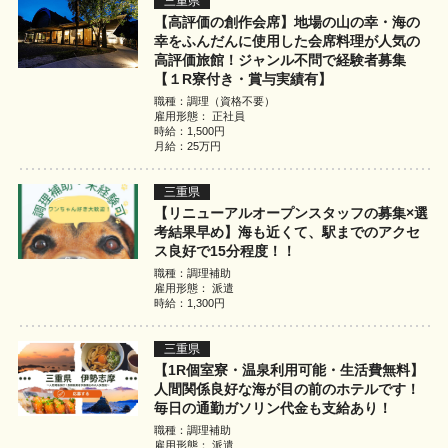
三重県
【高評価の創作会席】地場の山の幸・海の
幸をふんだんに使用した会席料理が人気の
高評価旅館！ジャンル不問で経験者募集
【１R寮付き・賞与実績有】
職種：調理（資格不要）
雇用形態： 正社員
時給：1,500円
月給：25万円
三重県
【リニューアルオープンスタッフの募集×選
考結果早め】海も近くて、駅までのアクセ
ス良好で15分程度！！
職種：調理補助
雇用形態： 派遣
時給：1,300円
三重県
【1R個室寮・温泉利用可能・生活費無料】
人間関係良好な海が目の前のホテルです！
毎日の通勤ガソリン代金も支給あり！
職種：調理補助
雇用形態： 派遣