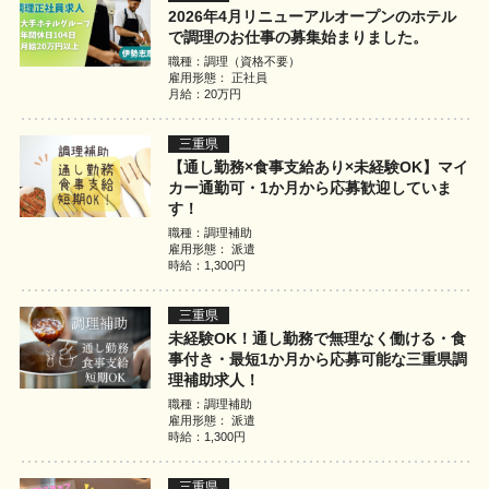
利用規約
2026年4月リニューアルオープンのホテル
で調理のお仕事の募集始まりました。
職種：調理（資格不要）
お問い合わせ
雇用形態： 正社員
月給：20万円
三重県
ログイン
新規無料登録
【通し勤務×食事支給あり×未経験OK】マイ
カー通勤可・1か月から応募歓迎していま
す！
職種：調理補助
雇用形態： 派遣
時給：1,300円
三重県
未経験OK！通し勤務で無理なく働ける・食
事付き・最短1か月から応募可能な三重県調
理補助求人！
職種：調理補助
雇用形態： 派遣
時給：1,300円
三重県