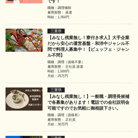
です！
職種：調理補助
雇用形態： 派遣
時給：1,350円
三重県
【みなし残業無し！寮付き求人】大手企業
だから安心の運営基盤・和洋中ジャンル不
問で料理人募集中！【ビュッフェ・ジャン
ル不問】
職種：調理（資格不要）
雇用形態： 正社員 派遣
時給：1,500円
月給：25万円
三重県
【みなし残業無し！】一般職・調理長候補
で各募集があります！電話での会社説明会
可能ですのでお気軽に御相談下さい。
職種：調理（資格有）
雇用形態： 正社員
月給：30万円