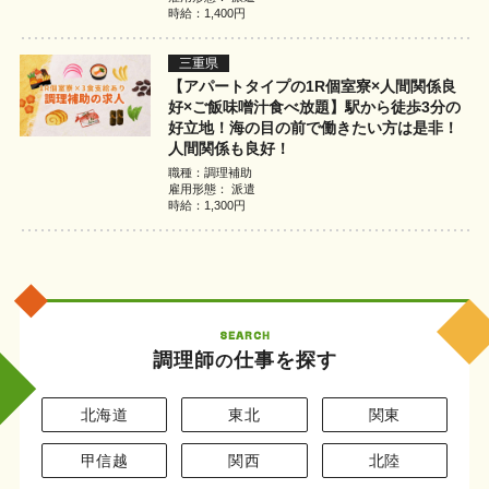
時給：1,400円
三重県
【アパートタイプの1R個室寮×人間関係良
好×ご飯味噌汁食べ放題】駅から徒歩3分の
好立地！海の目の前で働きたい方は是非！
人間関係も良好！
職種：調理補助
雇用形態： 派遣
時給：1,300円
SEARCH
調理師
仕事を探す
の
北海道
東北
関東
甲信越
関西
北陸