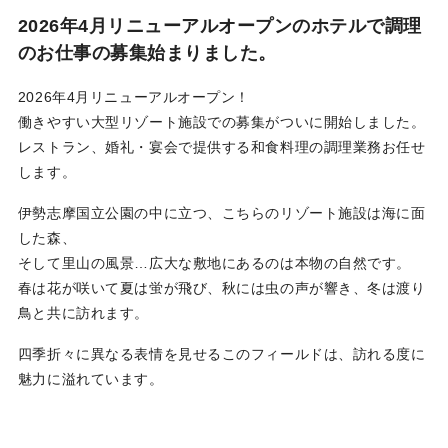
利用規約
2026年4月リニューアルオープンのホテルで調理
のお仕事の募集始まりました。
お問い合わせ
2026年4月リニューアルオープン！
働きやすい大型リゾート施設での募集がついに開始しました。
ログイン
新規無料登録
レストラン、婚礼・宴会で提供する和食料理の調理業務お任せ
します。
伊勢志摩国立公園の中に立つ、こちらのリゾート施設は海に面
した森、
そして里山の風景…広大な敷地にあるのは本物の自然です。
春は花が咲いて夏は蛍が飛び、秋には虫の声が響き、冬は渡り
鳥と共に訪れます。
四季折々に異なる表情を見せるこのフィールドは、訪れる度に
魅力に溢れています。