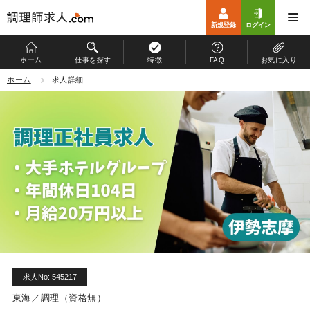
新規登録
ログイン
ホーム
仕事を探す
特徴
FAQ
お気に入り
ホーム
ホーム
求人詳細
仕事を探す
特徴
お仕事開始までの流れ
よくある質問
マイページ
運営会社
求人No: 545217
個人情報保護方針
東海／調理（資格無）