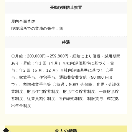
受動喫煙
防止措置
屋内全面禁煙
喫煙場所での業務の発生：無
待遇
〇月給：200,000円～259,800円・経験により優遇・試用期間
あり・昇給：年1 回（4 月）※社内評価基準に基づく・賞
与：年2 回（6 月、12 月）※社内評価基準に基づく 〇手
当：家族手当、住宅手当、通勤費実費支給（50,000 円ま
で）、割増残業手当等 〇待遇：各種社会保険、育児・介護休
業制度、財形住宅貯蓄制度、財形年金貯蓄制度、一般財形貯
蓄制度、従業員割引制度、社内表彰制度、制服貸与、確定拠
出年金制度
求人の特徴