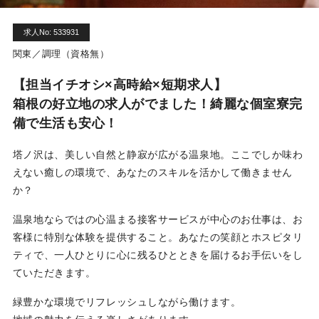
利用規約
求人No: 533931
お問い合わせ
関東／調理（資格無）
【担当イチオシ×高時給×短期求人】
箱根の好立地の求人がでました！綺麗な個室寮完
ログイン
新規無料登録
備で生活も安心！
塔ノ沢は、美しい自然と静寂が広がる温泉地。ここでしか味わ
えない癒しの環境で、あなたのスキルを活かして働きません
か？
温泉地ならではの心温まる接客サービスが中心のお仕事は、お
客様に特別な体験を提供すること。あなたの笑顔とホスピタリ
ティで、一人ひとりに心に残るひとときを届けるお手伝いをし
ていただきます。
緑豊かな環境でリフレッシュしながら働けます。