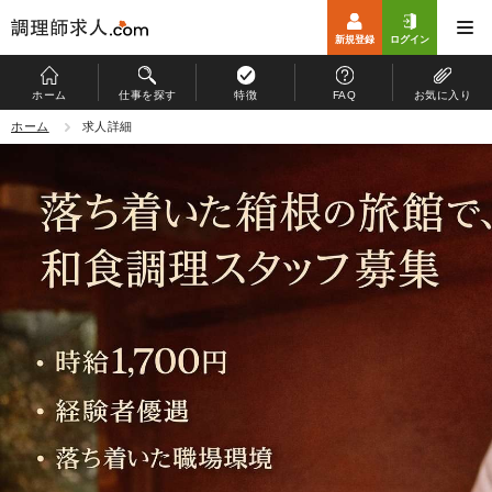
新規登録
ログイン
ホーム
仕事を探す
特徴
FAQ
お気に入り
ホーム
ホーム
求人詳細
仕事を探す
特徴
お仕事開始までの流れ
よくある質問
マイページ
運営会社
個人情報保護方針