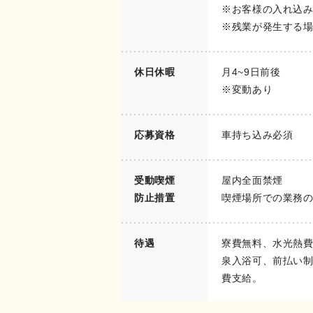
※お客様の入れ込
※残業が発生する
休日休暇
月4~9日前後
※変動あり
応募資格
車持ち込み必須
受動喫煙
屋内全面禁煙
防止措置
喫煙場所での業務
待遇
寮費無料、水光熱
泉入浴可、前払い
費支給。