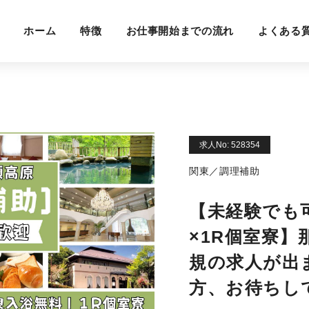
ホーム
特徴
お仕事開始までの流れ
よくある
求人No: 528354
関東／調理補助
【未経験でも
×1R個室寮
規の求人が出
方、お待ちし