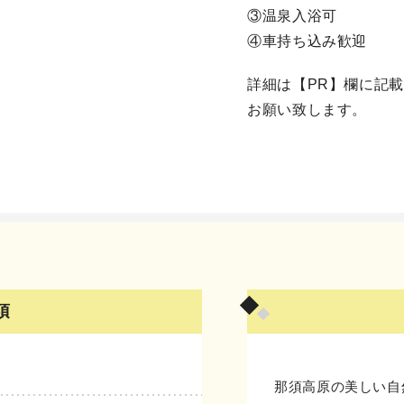
③温泉入浴可
④車持ち込み歓迎
詳細は【PR】欄に記
お願い致します。
項
那須高原の美しい自