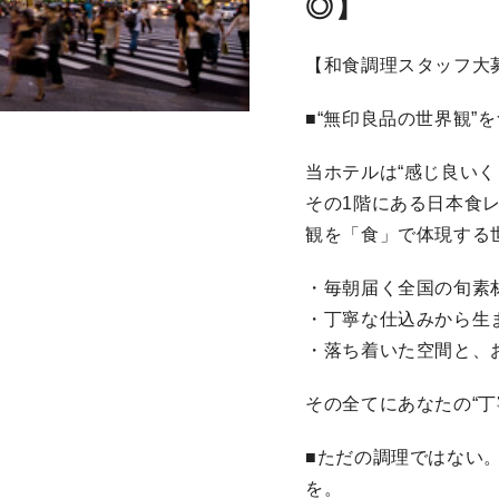
◎】
【和食調理スタッフ大
■“無印良品の世界観”
当ホテルは“感じ良い
その1階にある日本食
観を「食」で体現する
・毎朝届く全国の旬素
・丁寧な仕込みから生
・落ち着いた空間と、
その全てにあなたの“丁
■ただの調理ではない
を。