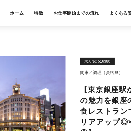
ホーム
特徴
お仕事開始までの流れ
よくある
求人No: 516380
関東／調理（資格無）
【東京銀座駅
の魅力を銀座
食レストラン
リアアップ◎