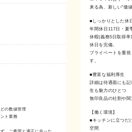
来る為、新しい”価値
■しっかりとした休
年間休日117日・夏
休暇(義務5日取得率
休日を完備。
プライベートを重視
す。
■豊富な福利厚生
詳細は待遇面にも記
生も魅力のひとつ
無印良品の社割や関
などの数値管理
【働く環境】
メント業務
■キッチンに立つだ
空間
らず、ご希望と適正に合った、