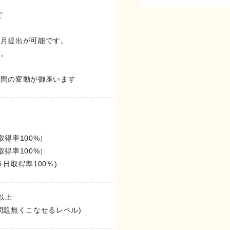
ど
毎月提出が可能です。
ん。
時間の変動が御座います
取得率100%）
取得率100%）
日取得率100％)
以上
問題無くこなせるレベル)