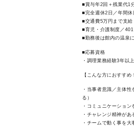
■賞与年2回＋残業代1
■完全週休2日／年間休
■交通費5万円まで支
■育児・介護制度／40
■勤務後は館内の温泉
■応募資格
・調理業務経験3年以上
【こんな方におすすめ
・当事者意識／主体性
る）
・コミュニケーション
・チャレンジ精神がある
・チームで動く事を大事