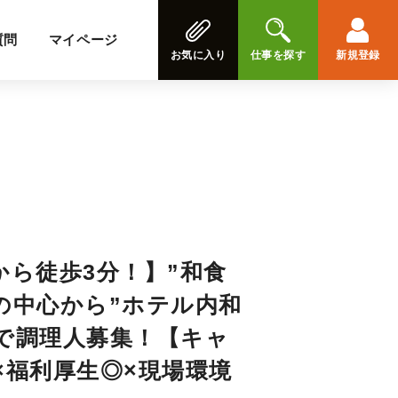
質問
マイページ
お気に入り
仕事を探す
新規登録
から徒歩3分！】”和食
の中心から”ホテル内和
で調理人募集！【キャ
×福利厚生◎×現場環境