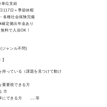
分単位支給
日117日＋季節休暇
給・各種社会保険完備
1k確定拠出年金あり
に無料で入浴OK！
(ジャンル不問)
！】
を持っている（課題を見つけて動け
を重要視できる方
 方
にできる方 .....等