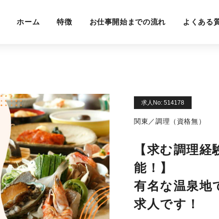
ホーム
特徴
お仕事開始までの流れ
よくある
求人No: 514178
関東／調理（資格無）
【求む調理経
能！】
有名な温泉地
求人です！