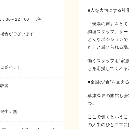
■人を大切にする社
6：00～22：00 ...等
「現場の声」をとて
調理スタッフ、サー
る場合がございます
どんなポジションで
た」と感じられる場
働くスタッフを“家族
がございます
ちを応援してくれる
■全国の“食”を支
経験者
草津温泉の旅館も会
つ。
の発生：無
ここで働くというこ
の人生のひとコマに