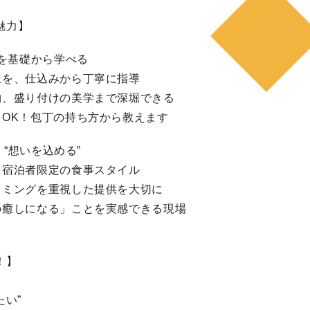
魅力】
食を基礎から学べる
立を、仕込みから丁寧に指導
物、盛り付けの美学まで深堀できる
もOK！包丁の持ち方から教えます
、“想いを込める”
、宿泊者限定の食事スタイル
イミングを重視した提供を大切に
の癒しになる」ことを実感できる現場
！】
たい”