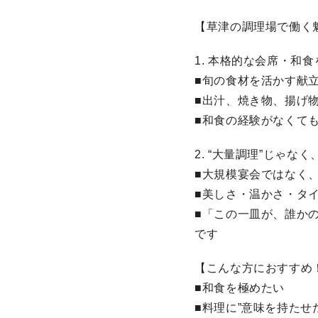
【草津の調理場で働く
1. 本格的な会席・和
■旬の食材を活かす献
■出汁、焼き物、揚げ
■和食の経験がなくて
2. “大量調理”じゃなく
■大規模宴会ではなく
■美しさ・温かさ・タ
■「この一皿が、誰か
です
【こんな方におすすめ
■和食を極めたい
■料理に”意味を持たせ