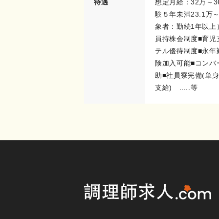
待遇
想定月給：32万～3
験５年未満23.1万
象者：勤続1年以上
員持株会制度■育児
テル優待制度■永年
険加入可能■コンバ
助■社員寮完備(単身
支給) .....等