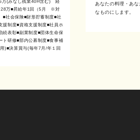
6万(みなし残業40H含む) 経
あなたの料理・あな
～28万■昇給年1回（5月 ※対
なものにします。
）■社会保険■財形貯蓄制度■社
支援制度■資格支援制度■社員ホ
勤続表彰■副業制度■団体生命保
ート研修■部内公募制度■食事補
用)■決算賞与(毎年7月/年１回