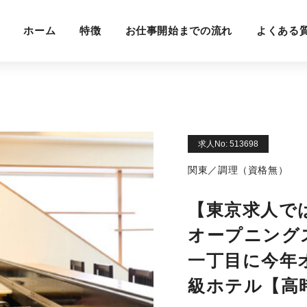
ホーム
特徴
お仕事開始までの流れ
よくある
求人No: 513698
関東／調理（資格無）
【東京求人で
オープニング
一丁目に今年
級ホテル【高