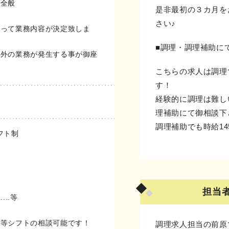
務全般
是非最初の３カ月を
さい♪
よって業務内容が決定致しま
■調理・調理補助に
以外の業務が発生する事が御座
こちらの求人は調理
す！
経験的に調理は難し
理補助にて御相談下
調理補助でも時給14
シフト制
担当
...等
い等シフトの相談可能です！
調理求人担当の前原