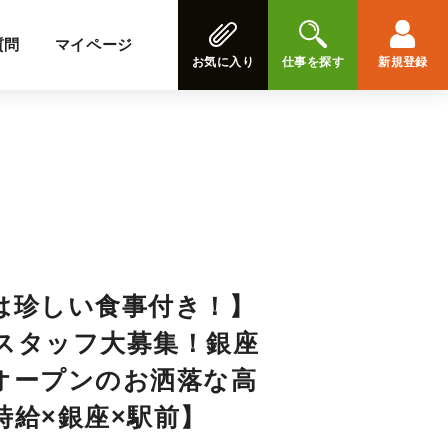
質問
マイページ
お気に入り
仕事を探す
新規登録
は珍しい食事付き！】
スタッフ大募集！銀座
オープンのお洒落な高
時給×銀座×駅前】