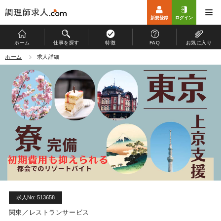
新規登録
ログイン
ホーム
仕事を探す
特徴
FAQ
お気に入り
ホーム
ホーム
求人詳細
仕事を探す
特徴
お仕事開始までの流れ
よくある質問
マイページ
運営会社
求人No: 513658
個人情報保護方針
関東／レストランサービス