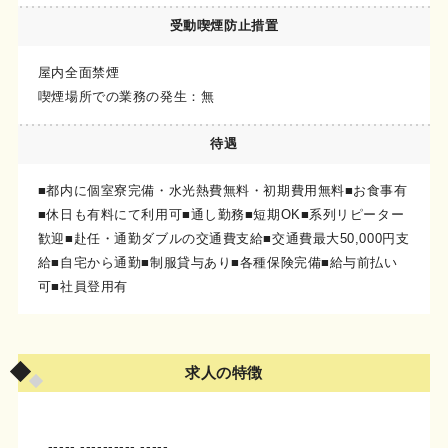
受動喫煙
防止措置
屋内全面禁煙
喫煙場所での業務の発生：無
待遇
■都内に個室寮完備・水光熱費無料・初期費用無料■お食事有
■休日も有料にて利用可■通し勤務■短期OK■系列リピーター
歓迎■赴任・通勤ダブルの交通費支給■交通費最大50,000円支
給■自宅から通勤■制服貸与あり■各種保険完備■給与前払い
可■社員登用有
求人の特徴
-----.----------.-----