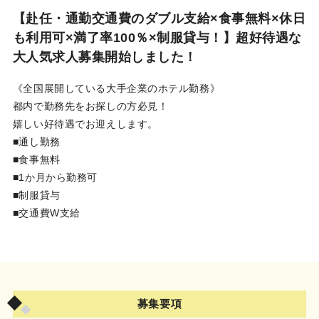
利用規約
【赴任・通勤交通費のダブル支給×食事無料×休日
も利用可×満了率100％×制服貸与！】超好待遇な
お問い合わせ
大人気求人募集開始しました！
《全国展開している大手企業のホテル勤務》
ログイン
新規無料登録
都内で勤務先をお探しの方必見！
嬉しい好待遇でお迎えします。
■通し勤務
■食事無料
■1か月から勤務可
■制服貸与
■交通費W支給
募集要項