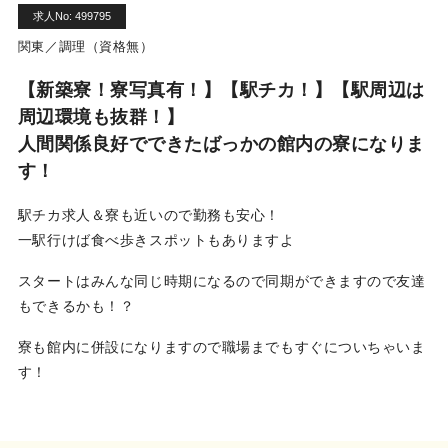
利用規約
求人No: 499795
関東／調理（資格無）
お問い合わせ
【新築寮！寮写真有！】【駅チカ！】【駅周辺は
周辺環境も抜群！】
人間関係良好でできたばっかの館内の寮になりま
ログイン
新規無料登録
す！
駅チカ求人＆寮も近いので勤務も安心！
一駅行けば食べ歩きスポットもありますよ
スタートはみんな同じ時期になるので同期ができますので友達
もできるかも！？
寮も館内に併設になりますので職場までもすぐについちゃいま
す！