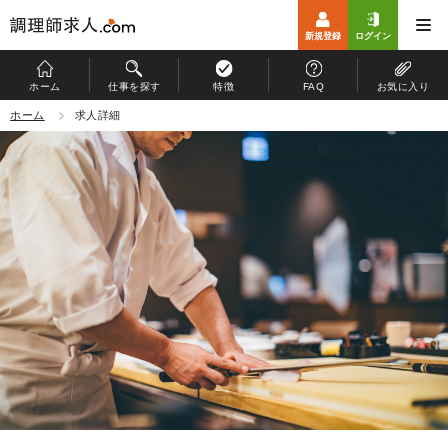
新規登録
ログイン
ホーム
仕事を探す
特徴
FAQ
お気に入り
ホーム
ホーム
求人詳細
仕事を探す
特徴
お仕事開始までの流れ
よくある質問
マイページ
運営会社
個人情報保護方針