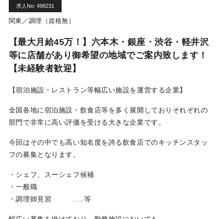
利用規約
求人No: 498231
関東／調理（資格無）
お問い合わせ
【最大月給45万！】六本木・銀座・渋谷・軽井沢
等に店舗があり御希望の地域でご案内致します！
【未経験者歓迎】
ログイン
新規無料登録
【宿泊施設・レストラン等幅広い施設を運営する企業】
全国各地に宿泊施設・飲食店等を多く展開しておりそれぞれの
部門で非常に高い評価を受ける大きな企業です。
今回はその中でも高い知名度を誇る飲食店でのキッチンスタッ
フの募集となります。
・シェフ、スーシェフ候補
・一般職
・調理師見習 .....等