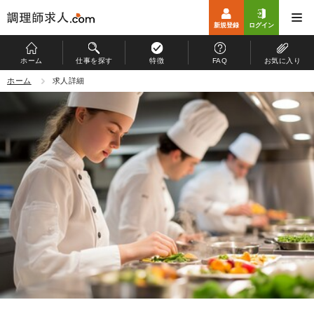
新規登録
ログイン
ホーム
仕事を探す
特徴
FAQ
お気に入り
ホーム
ホーム
求人詳細
仕事を探す
特徴
お仕事開始までの流れ
よくある質問
マイページ
運営会社
個人情報保護方針