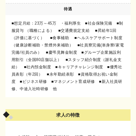
待遇
■想定月給：23万～45万 ・福利厚生 ■社会保険完備 ■制
服貸与 （職種による） ■交通費規定支給 ■昇給年1回
（評価に基づく） ■食事補助 ■ヘルスケアサポート制度
（健康診断補助・禁煙外来補助） ■社員寮完備(単身寮/家電
完備/社員のみ） ■慶弔見舞金制度 ■グループ企業施設利
用割引（全国80店舗以上） ■スタッフ紹介制度（謝礼金支
給） ■社内預金制度 ■キャリアチャレンジ制度 ■優秀社
員表彰（年2回） ■永年勤続表彰 ■資格取得お祝い金制
度 ■ビジネス研修 ■マネジメント育成研修 ■新入社員研
修、中途入社時研修 他
求人の特徴