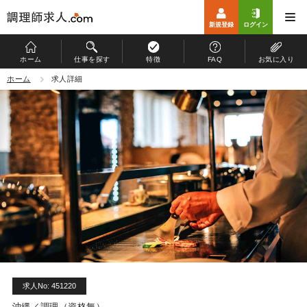
新規登録
ログイン
ホーム
仕事を探す
特徴
FAQ
お気に入り
ホーム
ホーム
求人詳細
仕事を探す
特徴
お仕事開始までの流れ
よくある質問
マイページ
運営会社
個人情報保護方針
求人No: 451220
沖縄／調理（資格無）