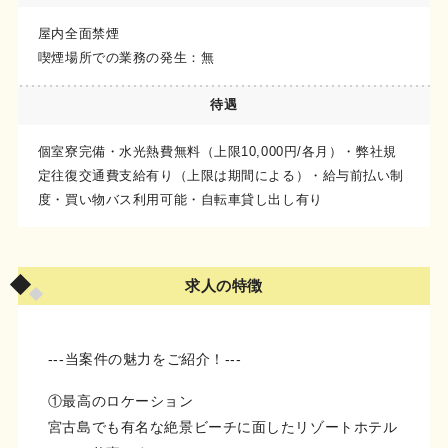
屋内全面禁煙
喫煙場所での業務の発生：無
待遇
個室寮完備・水光熱費無料（上限10,000円/各月）・弊社規
定往復交通費支給有り（上限は期間による）・給与前払い制
度・買い物バス利用可能・自転車貸し出し有り
求人の特徴
---当案件の魅力をご紹介！---
①最高のロケーション
宮古島でも有名な絶景ビーチに面したリゾートホテル