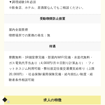
▼調理経験1年必須
※飲食店、ホテル、居酒屋なんでもご相談ください。
受動喫煙
防止措置
屋内全面禁煙
喫煙場所での業務の発生：無
待遇
寮費無料・1R個室寮完備・部屋内WIFI完備・水道代無料・
ガス電気代手当あり（4,000円/月※日割り計算あり）・フィ
ットネスジム利用可能・弊社規定往復交通費支給有り（上限
20,000円）・社会保険/雇用保険完備・給与前払い制度・経
験者条件相談可能
求人の特徴