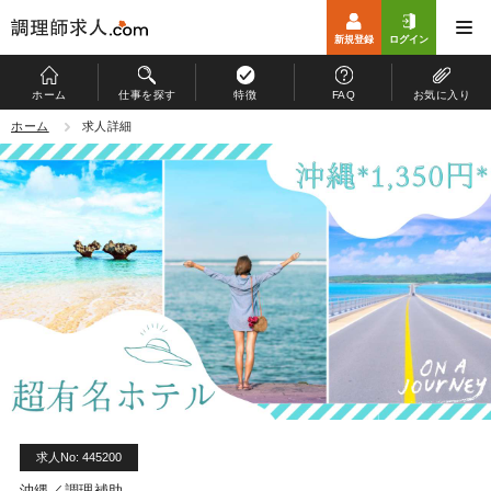
新規登録
ログイン
ホーム
仕事を探す
特徴
FAQ
お気に入り
ホーム
ホーム
求人詳細
仕事を探す
特徴
お仕事開始までの流れ
よくある質問
マイページ
運営会社
個人情報保護方針
求人No: 445200
沖縄／調理補助