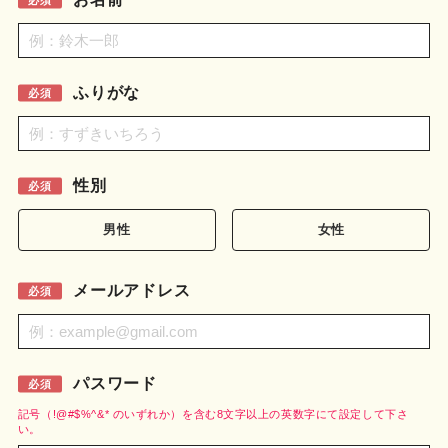
利用規約
お問い合わせ
ふりがな
必須
ログイン
新規無料登録
性別
必須
男性
女性
メールアドレス
必須
パスワード
必須
記号（!@#$%^&* のいずれか）を含む8文字以上の英数字にて設定して下さ
い。